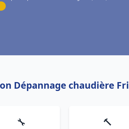
ation Dépannage chaudière Fr
🔧
🔨