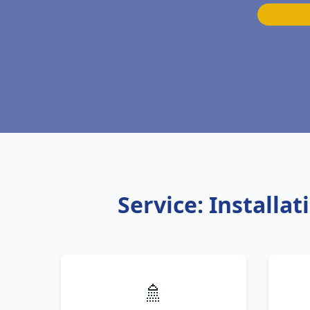
Service: Install
🚿