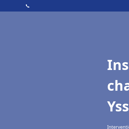
📞
In
cha
Ys
Interventi