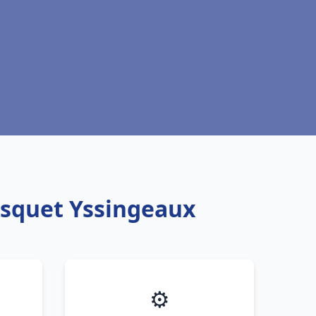
isquet Yssingeaux
⚙️