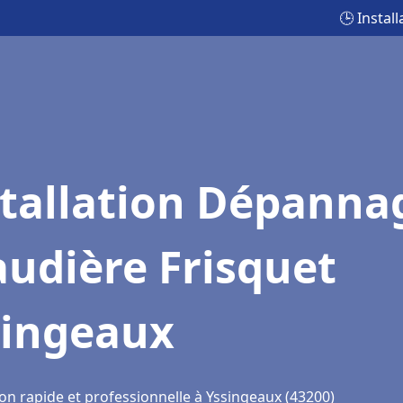
🕒 Instal
stallation Dépanna
udière Frisquet
singeaux
on rapide et professionnelle à Yssingeaux (43200)