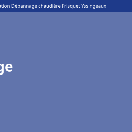
lation Dépannage chaudière Frisquet Yssingeaux
ge