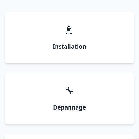
🚿
Installation
🔧
Dépannage