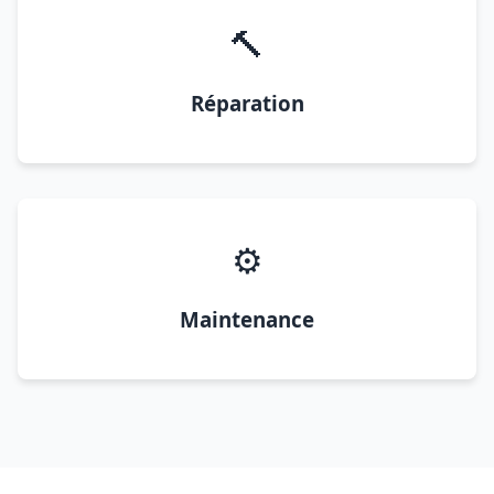
🔨
Réparation
⚙️
Maintenance