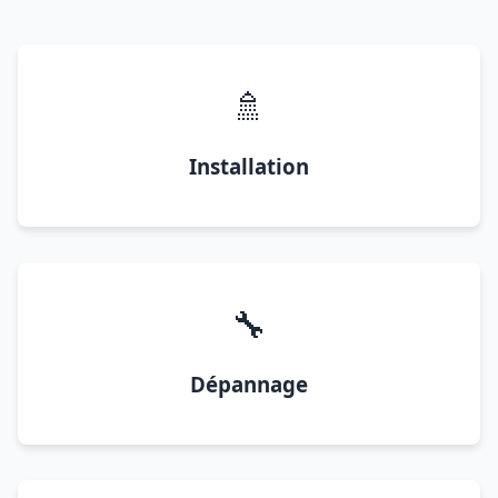
🚿
Installation
🔧
Dépannage