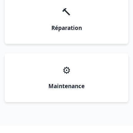
🔨
Réparation
⚙️
Maintenance