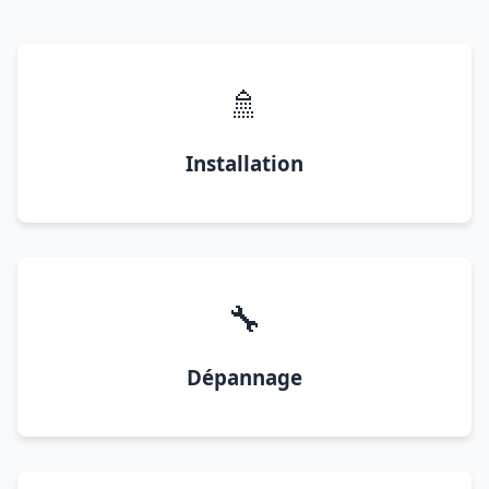
🚿
Installation
🔧
Dépannage