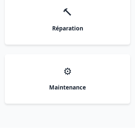
🔨
Réparation
⚙️
Maintenance