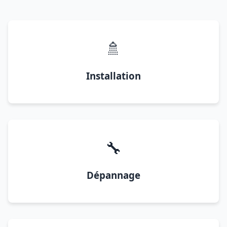
🚿
Installation
🔧
Dépannage