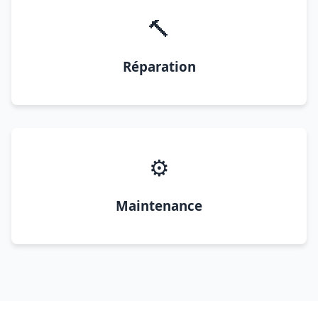
🔨
Réparation
⚙️
Maintenance