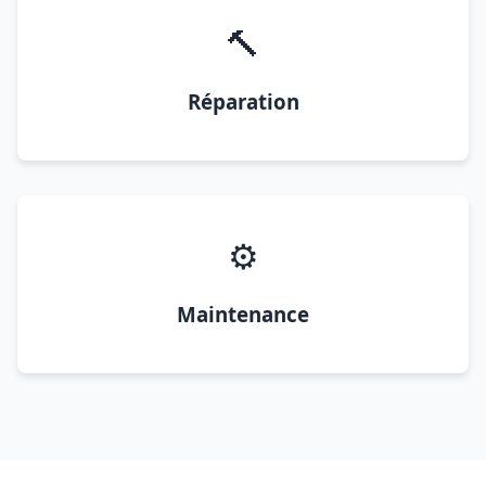
🔨
Réparation
⚙️
Maintenance