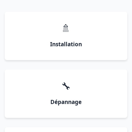
🚿
Installation
🔧
Dépannage