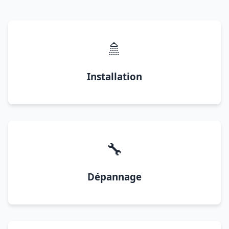
🚿
Installation
🔧
Dépannage