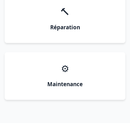
🔨
Réparation
⚙️
Maintenance