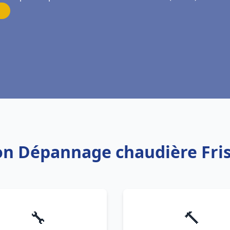
tion Dépannage chaudière Fri
🔧
🔨