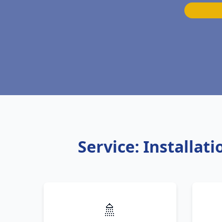
Service: Installa
🚿