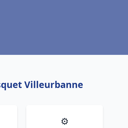
squet Villeurbanne
⚙️