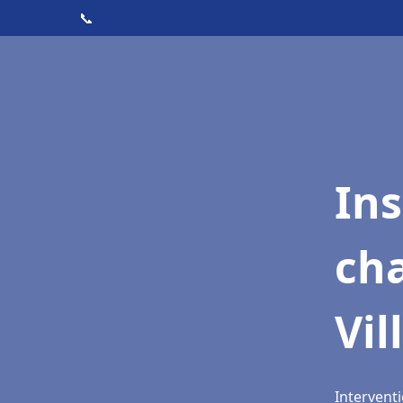
📞
In
cha
Vi
Interventi