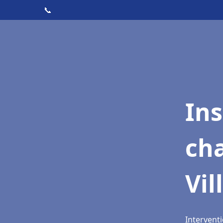
📞
In
cha
Vil
Interventi