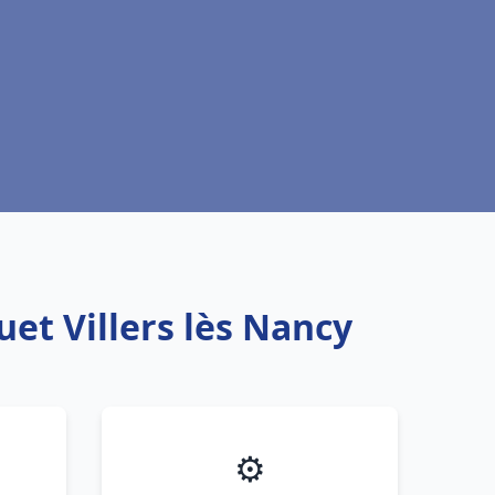
et Villers lès Nancy
⚙️