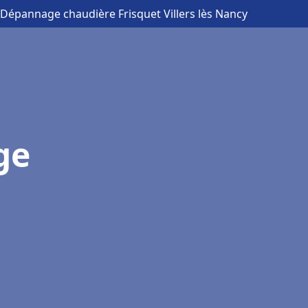
n Dépannage chaudière Frisquet Villers lès Nancy
ge