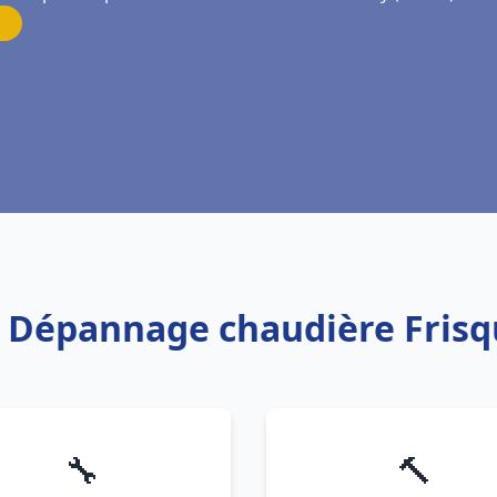
on Dépannage chaudière Frisqu
🔧
🔨