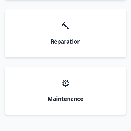
🔨
Réparation
⚙️
Maintenance