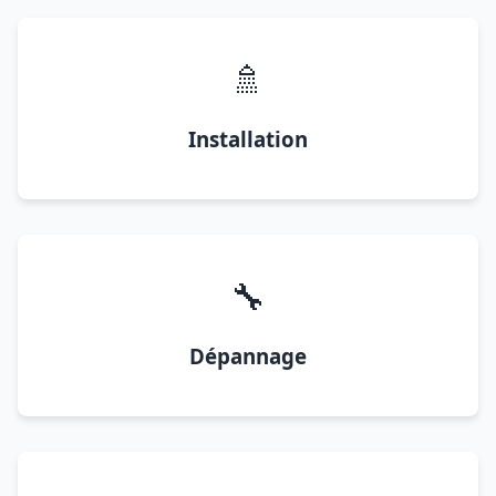
🚿
Installation
🔧
Dépannage