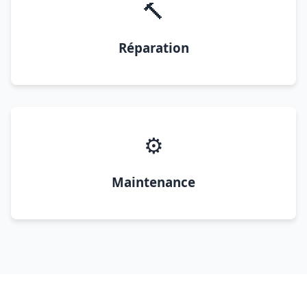
🔨
Réparation
⚙️
Maintenance