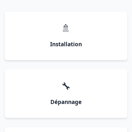
🚿
Installation
🔧
Dépannage