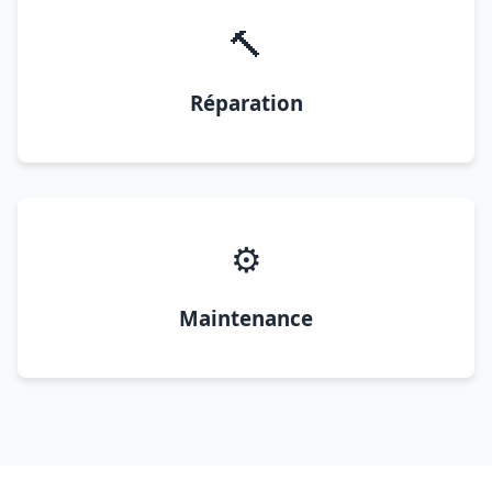
🔨
Réparation
⚙️
Maintenance