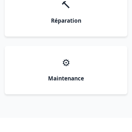
🔨
Réparation
⚙️
Maintenance