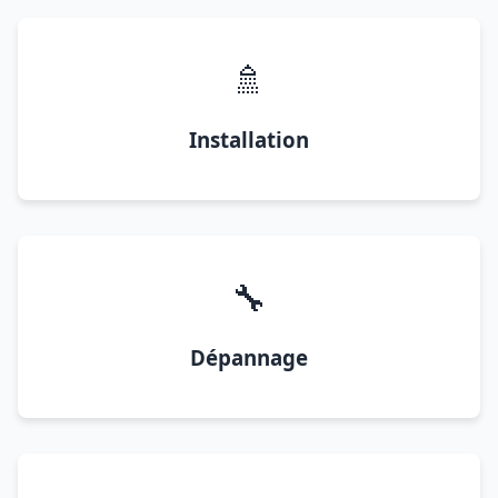
🚿
Installation
🔧
Dépannage