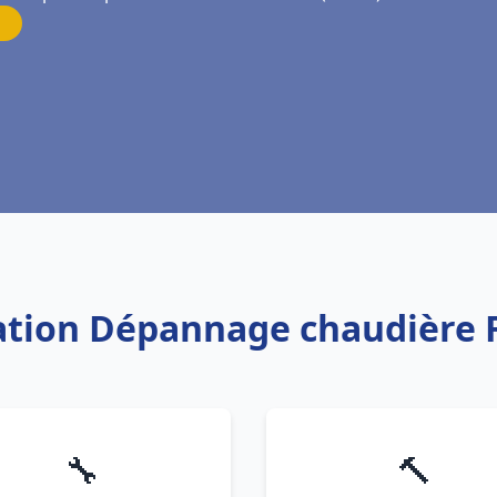
lation Dépannage chaudière 
🔧
🔨