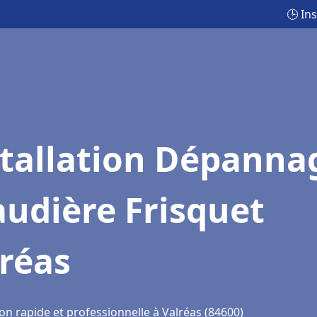
🕒 In
stallation Dépanna
udière Frisquet
réas
on rapide et professionnelle à Valréas (84600)