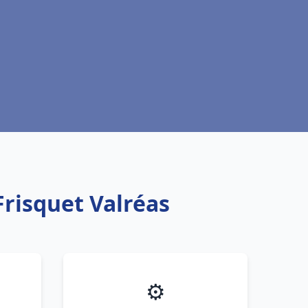
Frisquet Valréas
⚙️