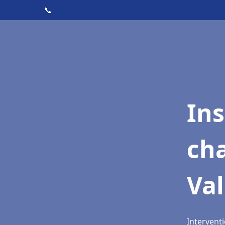
📞
In
cha
Val
Interventi