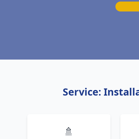
Service: Instal
🚿