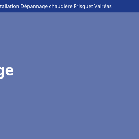
stallation Dépannage chaudière Frisquet Valréas
ge