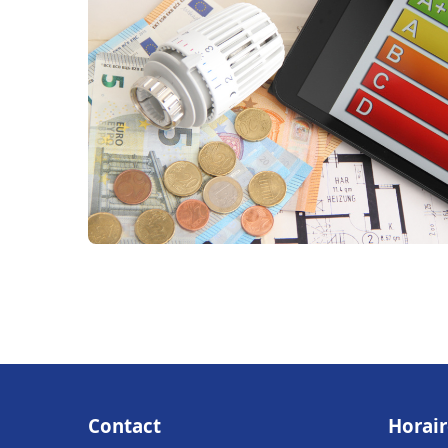
Contact
Horair