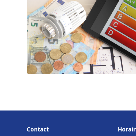
Contact
Horair