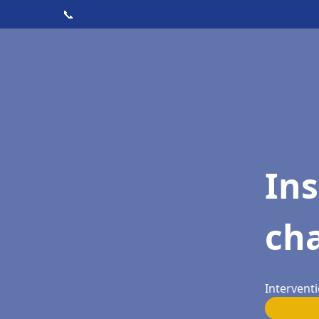
📞
In
cha
Interventi