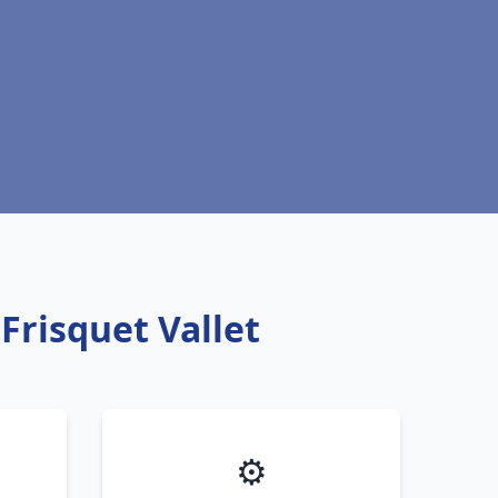
Frisquet Vallet
⚙️