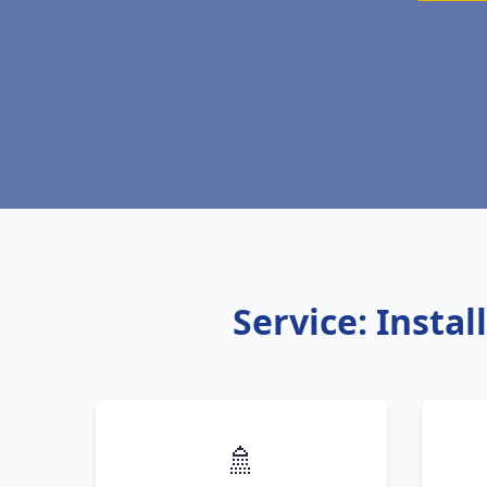
Service: Insta
🚿