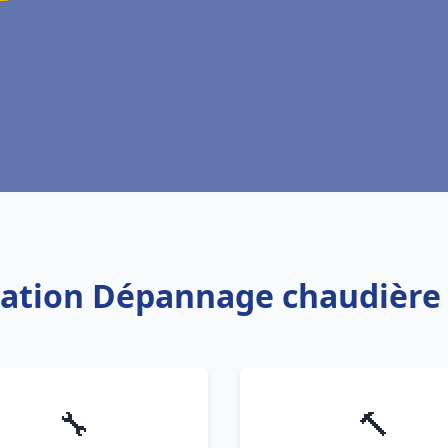
llation Dépannage chaudière 
🔧
🔨