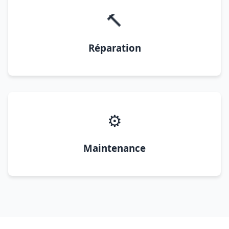
🔨
Réparation
⚙️
Maintenance