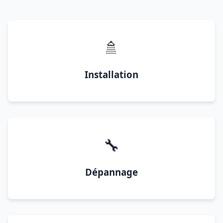
🚿
Installation
🔧
Dépannage