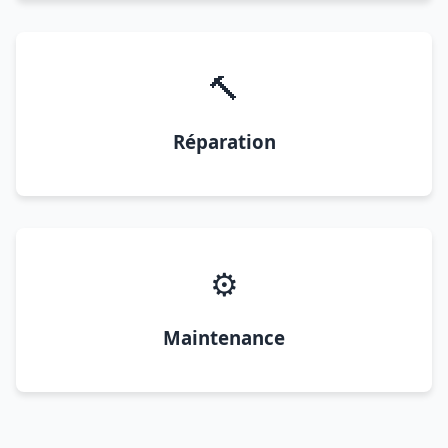
🔨
Réparation
⚙️
Maintenance