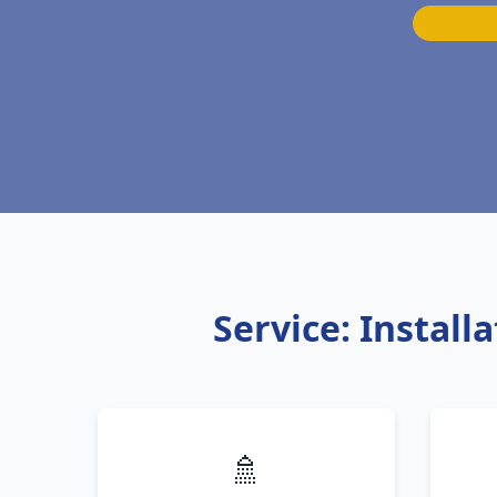
Service: Install
🚿