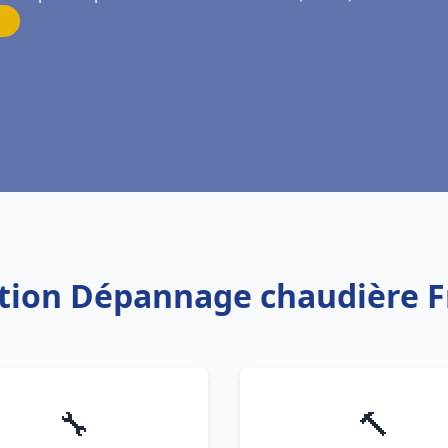
ation Dépannage chaudière F
🔧
🔨