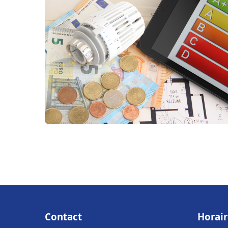
Contact
Horair