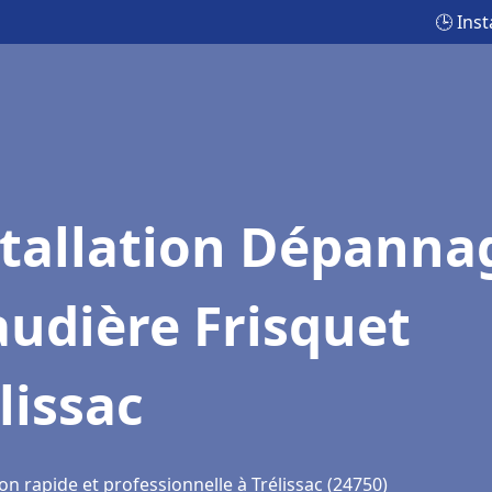
🕒 Ins
stallation Dépanna
udière Frisquet
lissac
on rapide et professionnelle à Trélissac (24750)