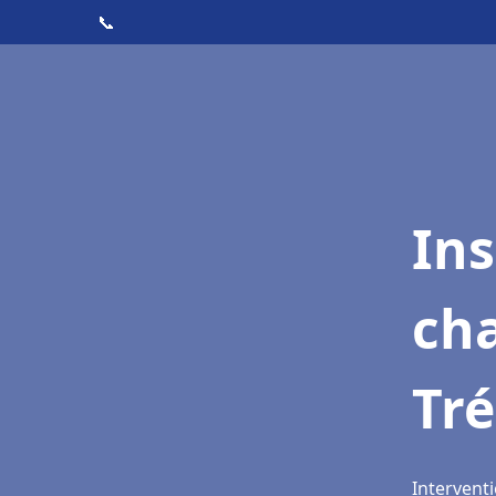
📞
In
cha
Tré
Interventi