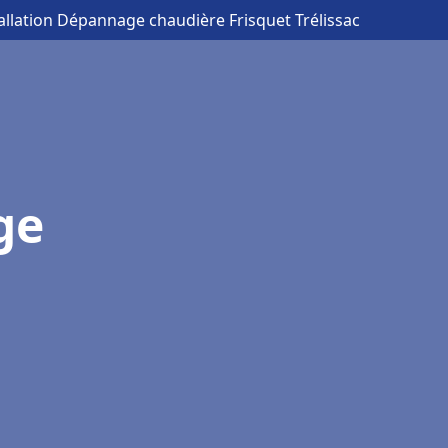
tallation Dépannage chaudière Frisquet Trélissac
ge