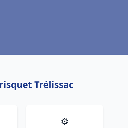
risquet Trélissac
⚙️