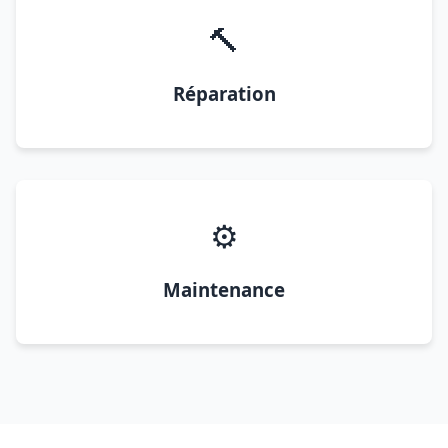
🔨
Réparation
⚙️
Maintenance