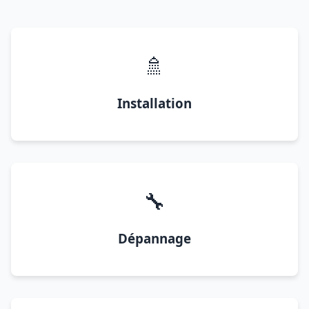
🚿
Installation
🔧
Dépannage