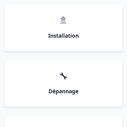
🚿
Installation
🔧
Dépannage