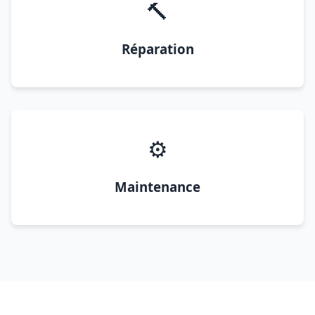
🔨
Réparation
⚙️
Maintenance