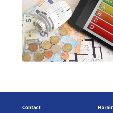
Contact
Horair