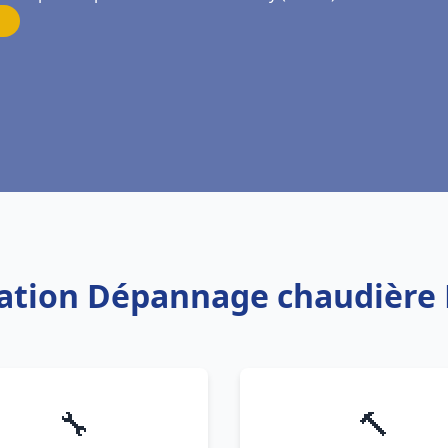
llation Dépannage chaudière 
🔧
🔨