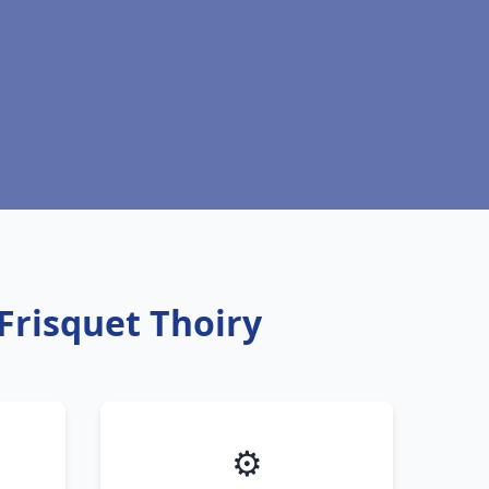
Frisquet Thoiry
⚙️