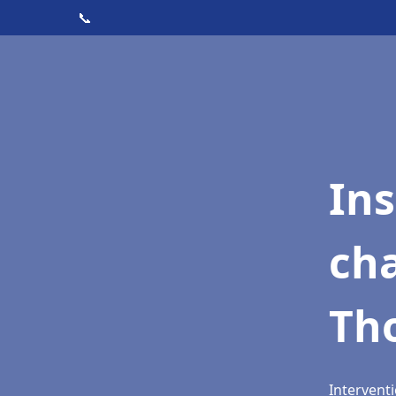
📞
In
cha
Th
Interventi