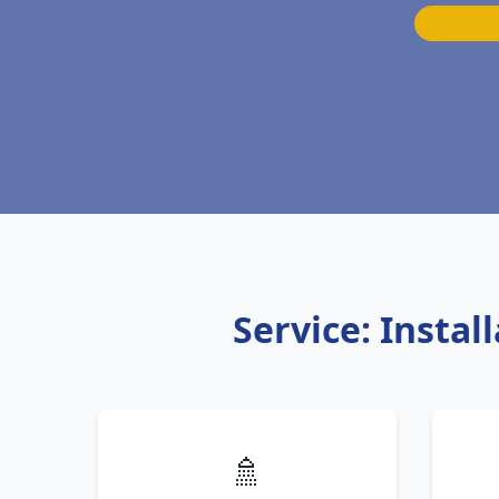
Service: Insta
🚿