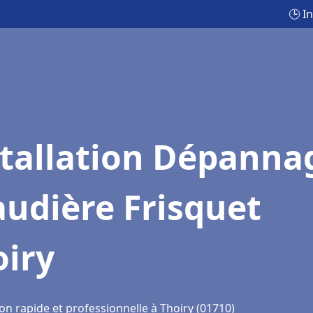
🕒 I
stallation Dépanna
udière Frisquet
oiry
on rapide et professionnelle à Thoiry (01710)