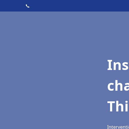
📞
In
cha
Thi
Interventi