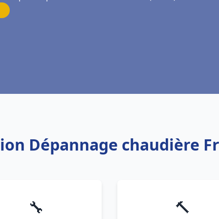
ation Dépannage chaudière Fr
🔧
🔨