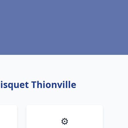
isquet Thionville
⚙️