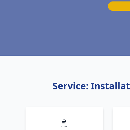
Service: Install
🚿