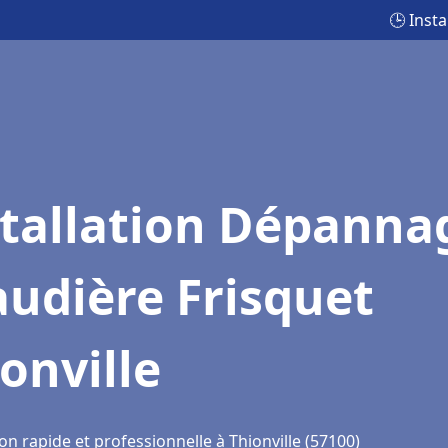
🕒 Inst
stallation Dépanna
udière Frisquet
onville
on rapide et professionnelle à Thionville (57100)