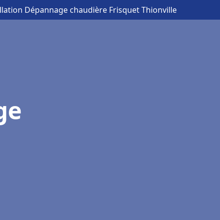
allation Dépannage chaudière Frisquet Thionville
ge