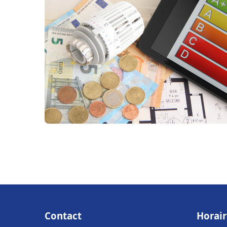
Contact
Horair