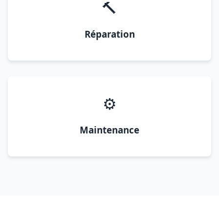
🔨
Réparation
⚙️
Maintenance