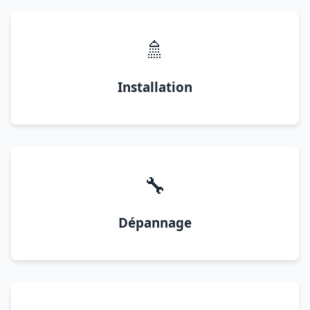
🚿
Installation
🔧
Dépannage