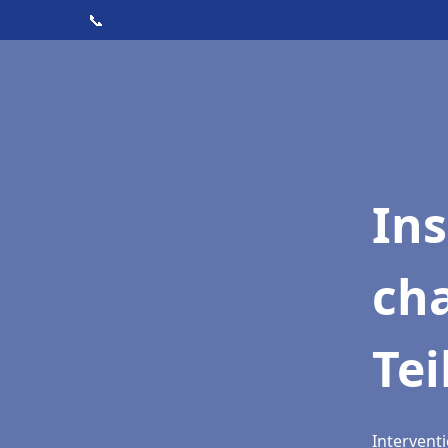
📞
In
cha
Tei
Interventi