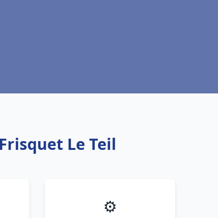
risquet Le Teil
⚙️