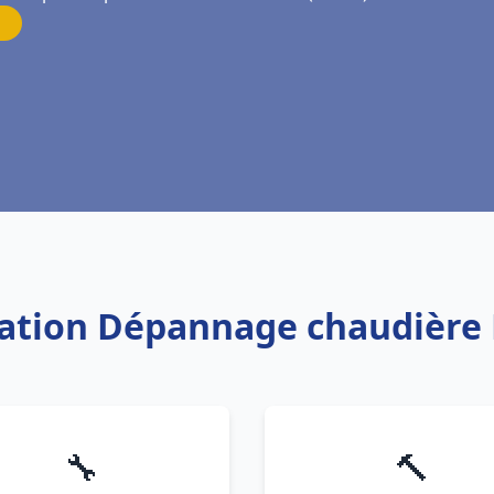
llation Dépannage chaudière F
🔧
🔨