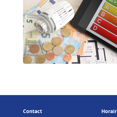
Contact
Horair