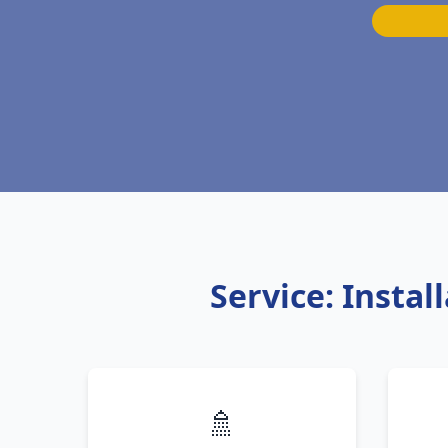
Service: Insta
🚿