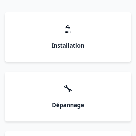
🚿
Installation
🔧
Dépannage