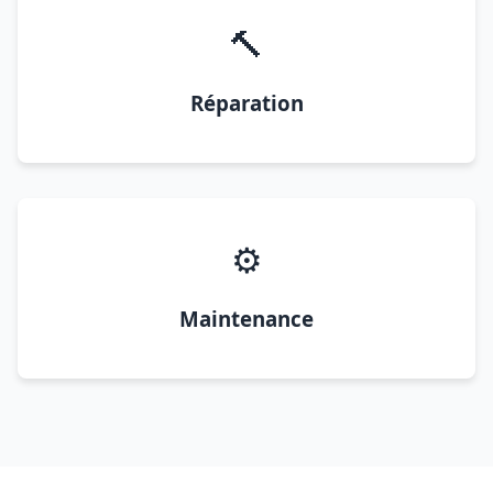
🔨
Réparation
⚙️
Maintenance