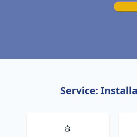
Service: Instal
🚿