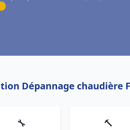
lation Dépannage chaudière F
🔧
🔨