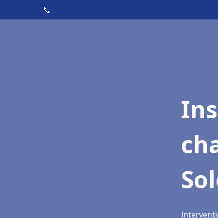
📞
In
cha
Sol
Interventi