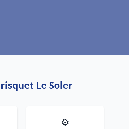
risquet Le Soler
⚙️