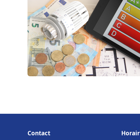
Contact
Horair