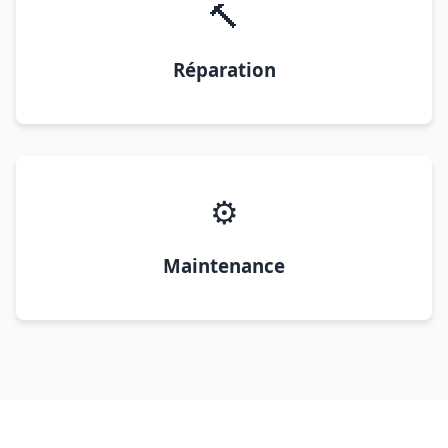
🔨
Réparation
⚙️
Maintenance