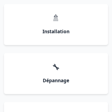
🚿
Installation
🔧
Dépannage