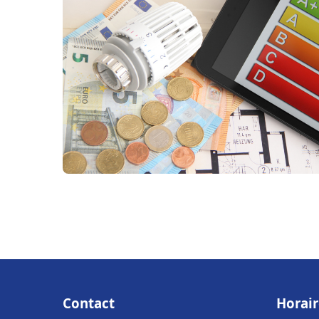
Contact
Horair