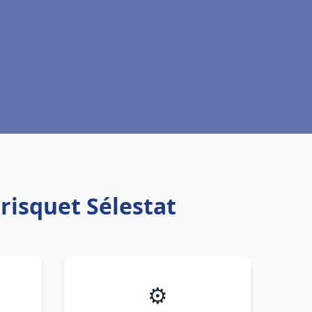
risquet Sélestat
⚙️