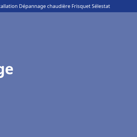
tallation Dépannage chaudière Frisquet Sélestat
ge