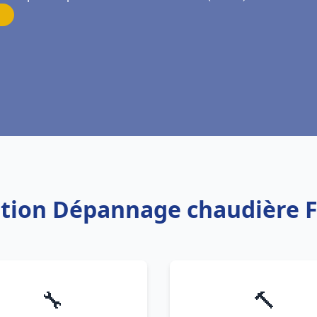
lation Dépannage chaudière F
🔧
🔨