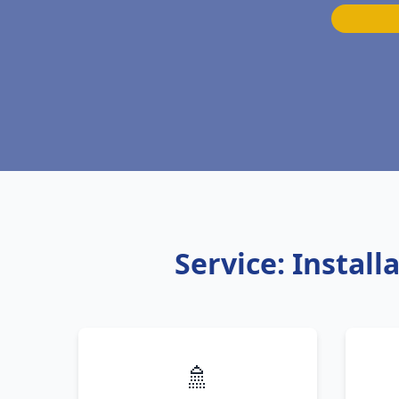
Service: Instal
🚿