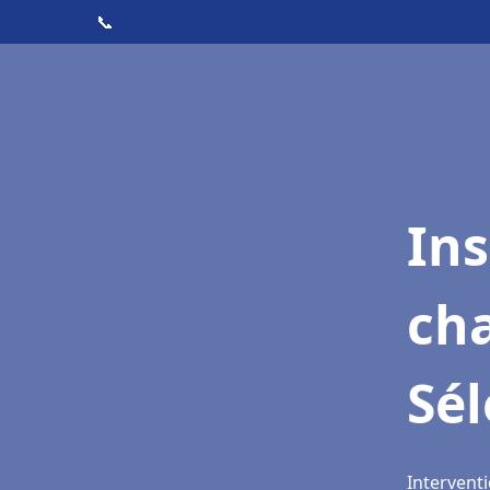
📞
In
cha
Sél
Interventi