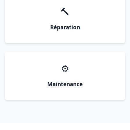
🔨
Réparation
⚙️
Maintenance