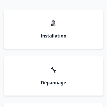
🚿
Installation
🔧
Dépannage