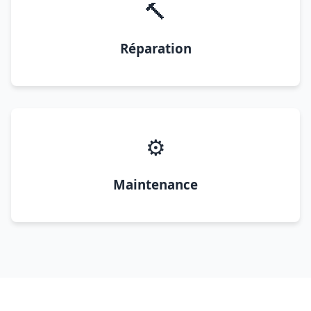
🔨
Réparation
⚙️
Maintenance