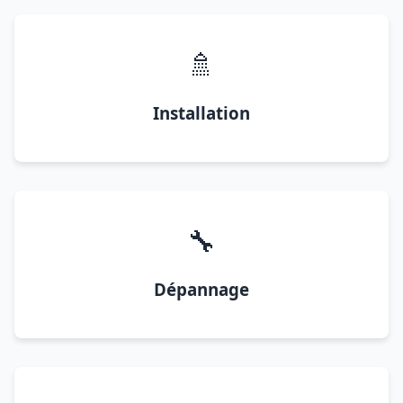
🚿
Installation
🔧
Dépannage