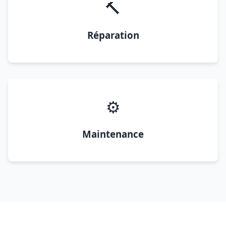
🔨
Réparation
⚙️
Maintenance