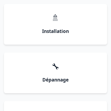
🚿
Installation
🔧
Dépannage