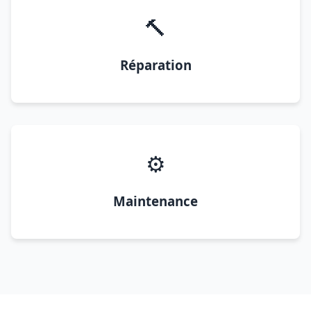
🔨
Réparation
⚙️
Maintenance