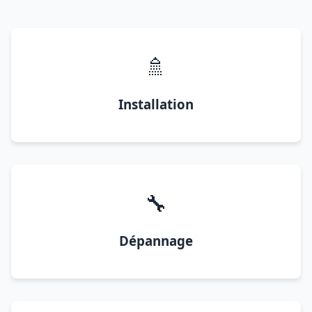
🚿
Installation
🔧
Dépannage