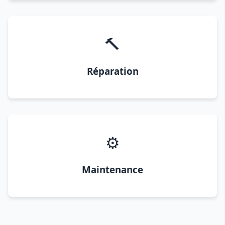
🔨
Réparation
⚙️
Maintenance