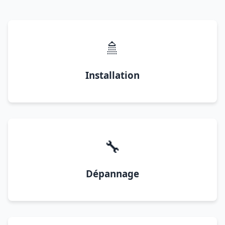
🚿
Installation
🔧
Dépannage