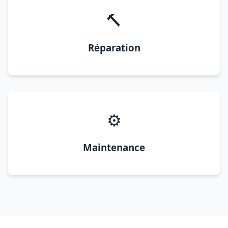
🔨
Réparation
⚙️
Maintenance