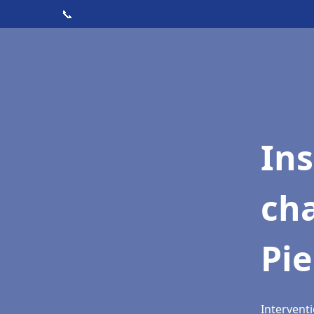
📞
In
cha
Pie
Interventi