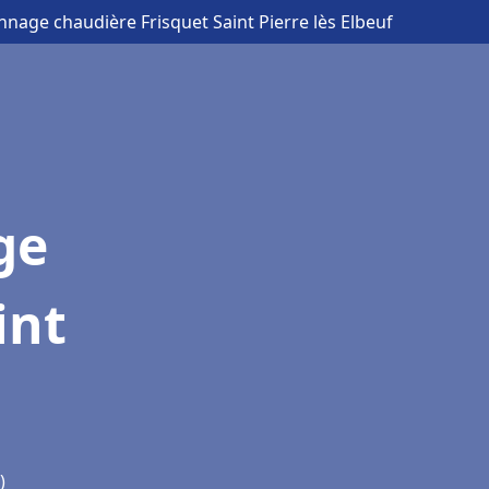
nnage chaudière Frisquet Saint Pierre lès Elbeuf
ge
int
)