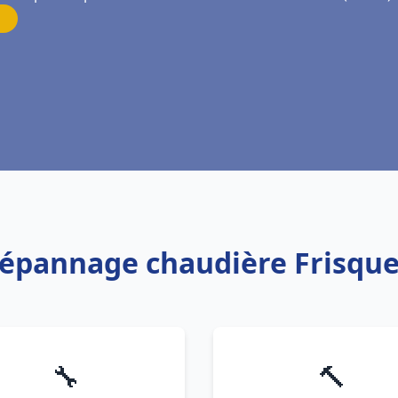
Dépannage chaudière Frisquet
🔧
🔨