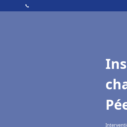
📞
In
cha
Pée
Interventi