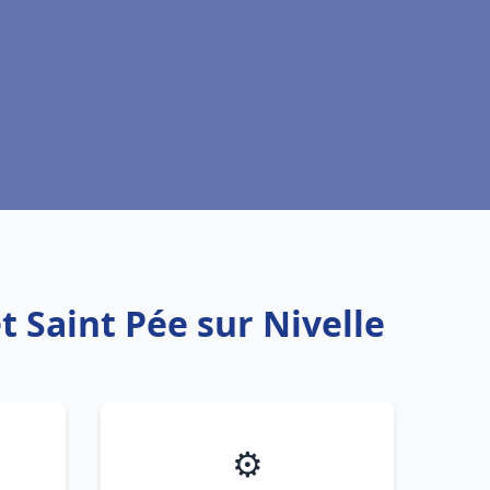
 Saint Pée sur Nivelle
⚙️