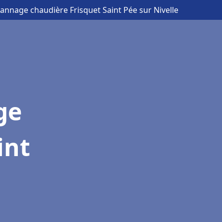
pannage chaudière Frisquet Saint Pée sur Nivelle
ge
int