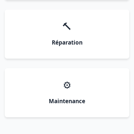
🔨
Réparation
⚙️
Maintenance