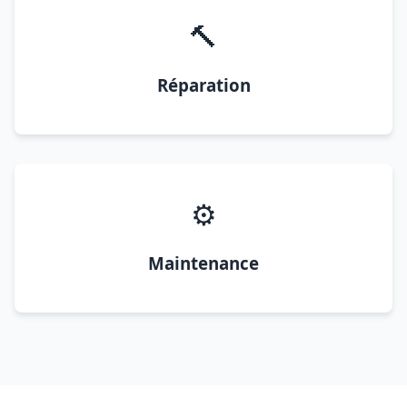
🔨
Réparation
⚙️
Maintenance