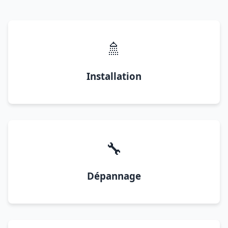
🚿
Installation
🔧
Dépannage