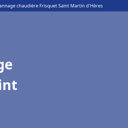
pannage chaudière Frisquet Saint Martin d'Hères
ge
int