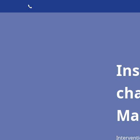
📞
In
cha
Ma
Interventi