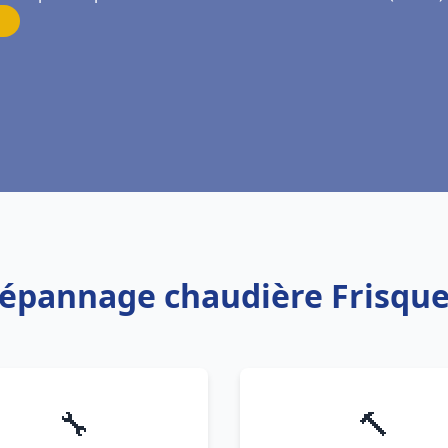
 Dépannage chaudière Frisque
🔧
🔨