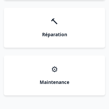
🔨
Réparation
⚙️
Maintenance