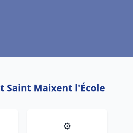
t Saint Maixent l'École
⚙️