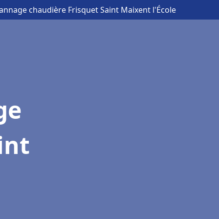
pannage chaudière Frisquet Saint Maixent l'École
ge
int