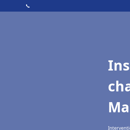
📞
In
cha
Mai
Interventi