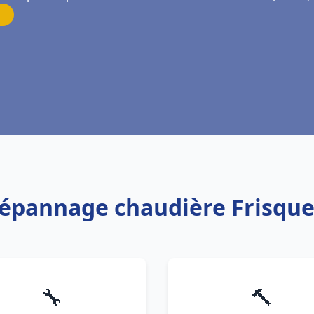
Dépannage chaudière Frisque
🔧
🔨