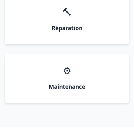
🔨
Réparation
⚙️
Maintenance