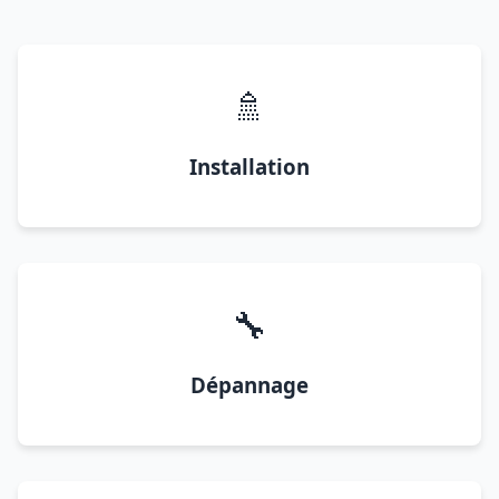
🚿
Installation
🔧
Dépannage