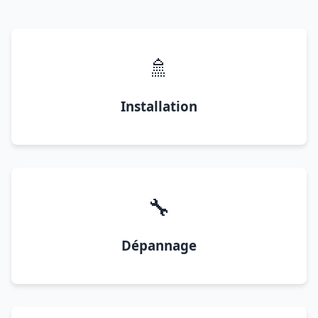
🚿
Installation
🔧
Dépannage