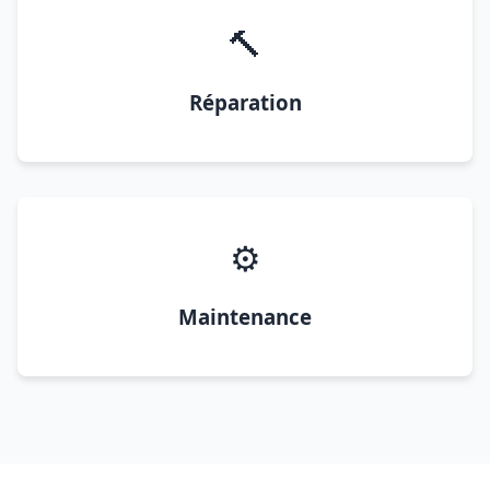
🔨
Réparation
⚙️
Maintenance