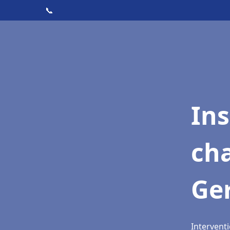
📞
In
cha
Ger
Interventi