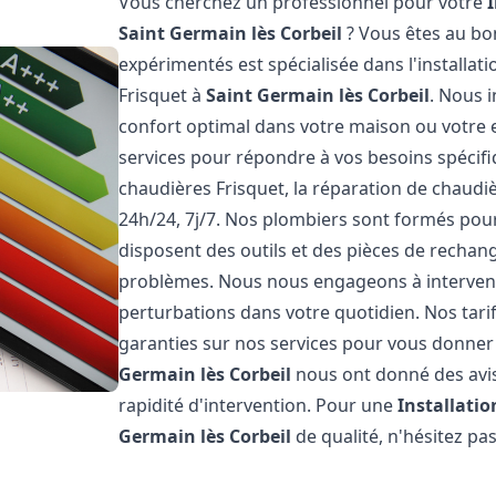
Vous cherchez un professionnel pour votre
Saint Germain lès Corbeil
? Vous êtes au bo
expérimentés est spécialisée dans l'installat
Frisquet à
Saint Germain lès Corbeil
. Nous 
confort optimal dans votre maison ou votre
services pour répondre à vos besoins spécifi
chaudières Frisquet, la réparation de chaud
24h/24, 7j/7. Nos plombiers sont formés pour 
disposent des outils et des pièces de recha
problèmes. Nous nous engageons à intervenir
perturbations dans votre quotidien. Nos tari
garanties sur nos services pour vous donner la
Germain lès Corbeil
nous ont donné des avis 
rapidité d'intervention. Pour une
Installati
Germain lès Corbeil
de qualité, n'hésitez pa