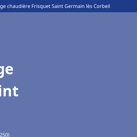
ge chaudière Frisquet Saint Germain lès Corbeil
ge
int
1250)