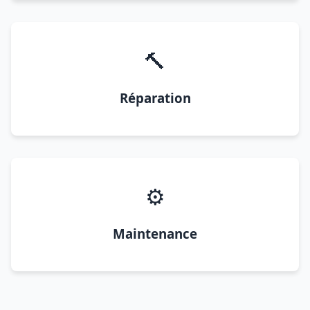
🔨
Réparation
⚙️
Maintenance