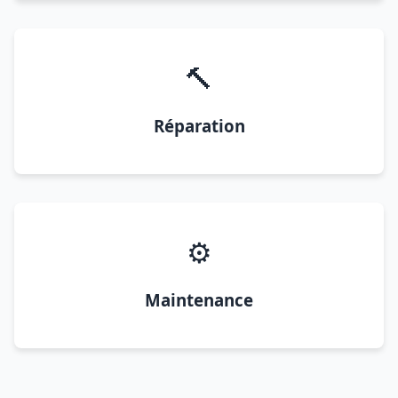
🔨
Réparation
⚙️
Maintenance