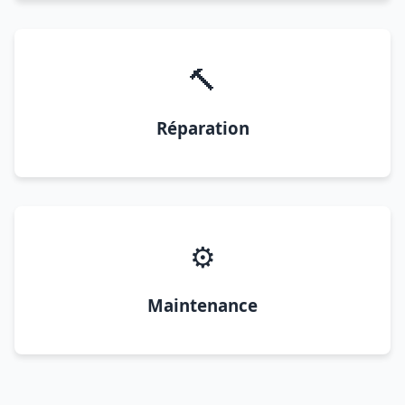
🔨
Réparation
⚙️
Maintenance