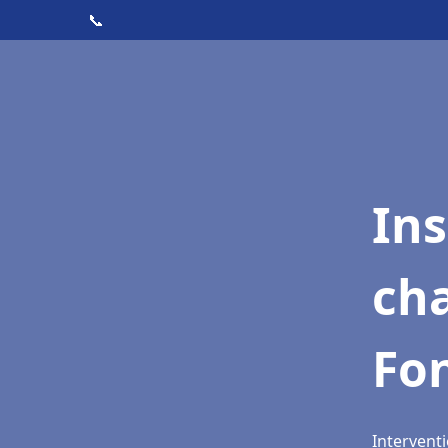
📞
In
cha
Fo
Interventi