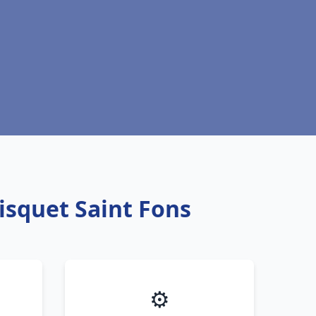
isquet Saint Fons
⚙️