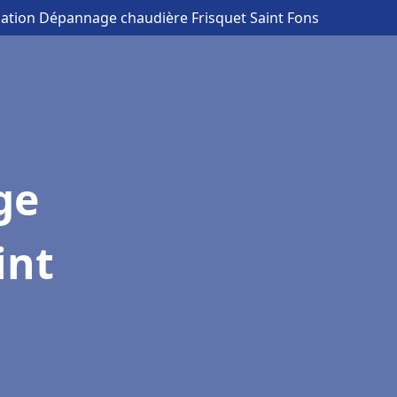
llation Dépannage chaudière Frisquet Saint Fons
ge
int