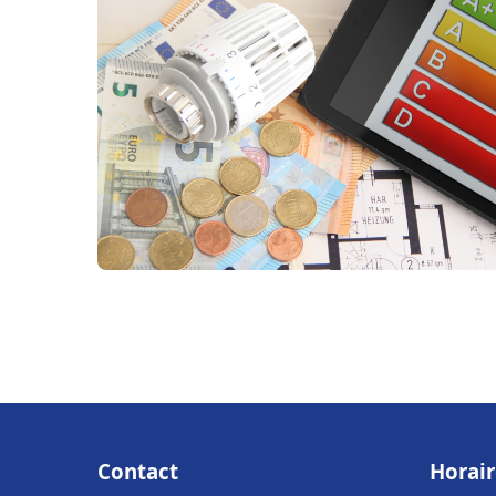
Contact
Horair