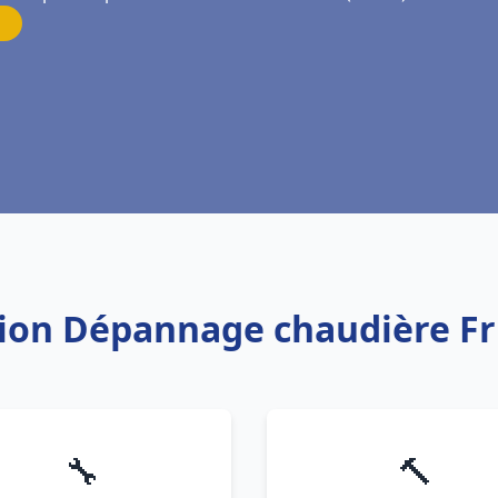
ation Dépannage chaudière Fr
🔧
🔨