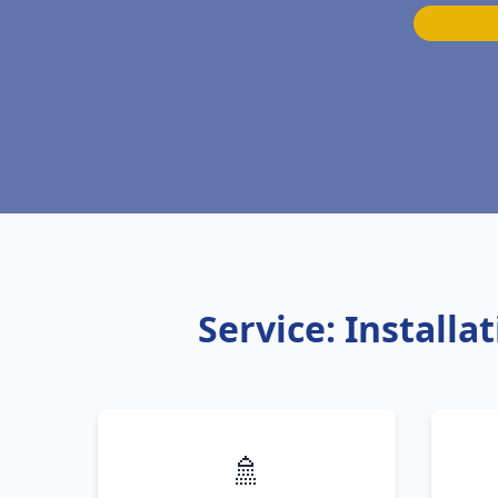
Service: Install
🚿