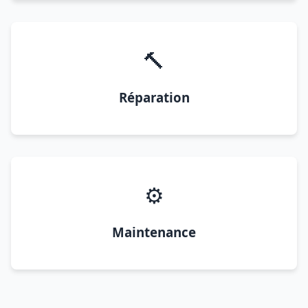
🔨
Réparation
⚙️
Maintenance