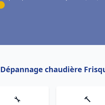
n Dépannage chaudière Frisq
🔧
🔨