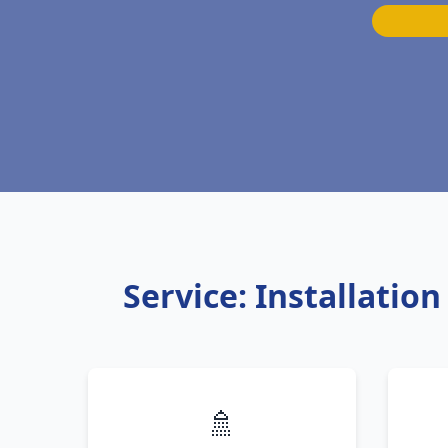
Service: Installatio
🚿