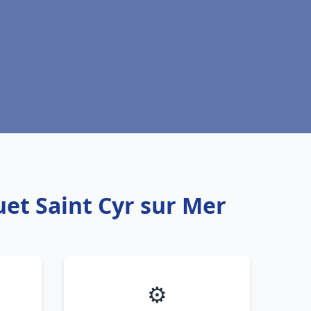
uet Saint Cyr sur Mer
⚙️